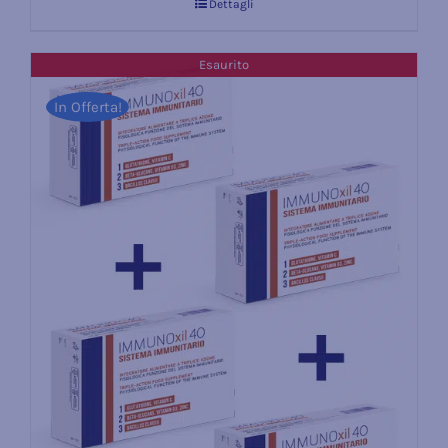
Dettagli
Esaurito
In Offerta!