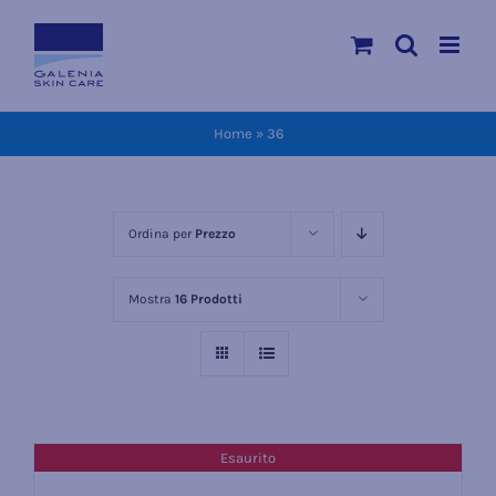
Salta
al
contenuto
Home
»
36
Ordina per
Prezzo
Mostra
16 Prodotti
Esaurito