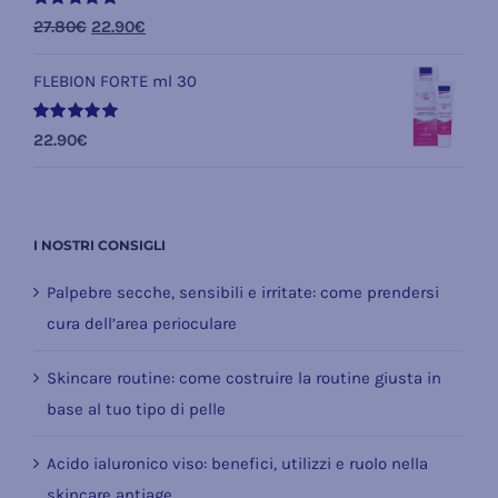
Valutato
Il
Il
27.80
€
22.90
€
5.00
su 5
prezzo
prezzo
FLEBION FORTE ml 30
originale
attuale
era:
è:
Valutato
22.90
€
27.80€.
22.90€.
5.00
su 5
I NOSTRI CONSIGLI
Palpebre secche, sensibili e irritate: come prendersi
cura dell’area perioculare
Skincare routine: come costruire la routine giusta in
base al tuo tipo di pelle
Acido ialuronico viso: benefici, utilizzi e ruolo nella
skincare antiage