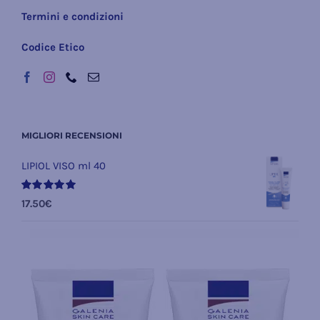
Termini e condizioni
Codice Etico
MIGLIORI RECENSIONI
LIPIOL VISO ml 40
Valutato
17.50
€
5.00
su 5