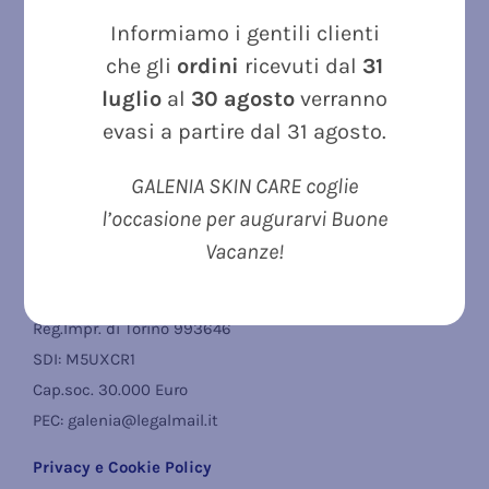
GALENIA BIOTECNOLOGIE SRL | ITALY
Informiamo i gentili clienti
Sede Legale:
che gli
ordini
ricevuti dal
31
Strada Del Casas 6/2 BIS – 10090 ROSTA (TO)
luglio
al
30 agosto
verranno
Sede Operativa:
evasi a partire dal 31 agosto.
Strada Del Casas 6/3, 10090 Rosta (TO)
GALENIA SKIN CARE coglie
Telefono
: +39
0119567774
l’occasione per augurarvi Buone
Vacanze!
Email:
info@galenia.it
P.I. e C.F. 04023030960
Reg.Impr. di Torino 993646
SDI: M5UXCR1
Cap.soc. 30.000 Euro
PEC: galenia@legalmail.it
Privacy e Cookie Policy