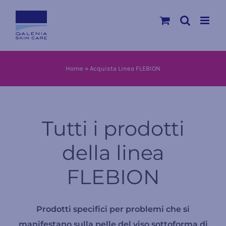
Salta
al
contenuto
Home
»
Acquista Linea FLEBION
Tutti i prodotti
della linea
FLEBION
Prodotti specifici per problemi che si
manifestano sulla pelle del viso sottoforma di