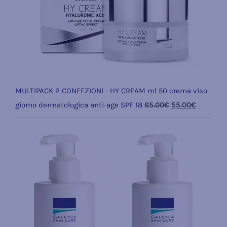
MULTIPACK 2 CONFEZIONI - HY CREAM ml 50 crema viso
Il
Il
giorno dermatologica anti-age SPF 18
65.00
€
55.00
€
prezzo
prezzo
originale
attuale
era:
è:
65.00€.
55.00€.