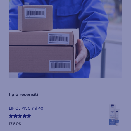
I più recensiti
LIPIOL VISO ml 40
Valutato
17.50
€
5.00
su 5