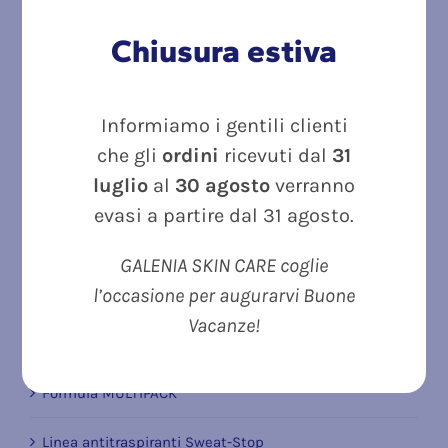
Chiusura estiva
MULTIPACK 2 CONFEZIONI - KERION D, Shampoo
Fisiologico Sebonormalizzante ml 200
Informiamo i gentili clienti
che gli
ordini
ricevuti dal
31
Valutato
Il
Il
27.80
€
22.90
€
5.00
su 5
luglio
al
30 agosto
verranno
prezzo
prezzo
FLEBION FORTE ml 30
evasi a partire dal 31 agosto.
originale
attuale
era:
è:
Valutato
GALENIA SKIN CARE coglie
22.90
€
27.80€.
22.90€.
5.00
su 5
l’occasione per augurarvi Buone
Vacanze!
Categorie di prodotto
Formula MULTIPACK
Linea antitraspiranti Sweat-Stop