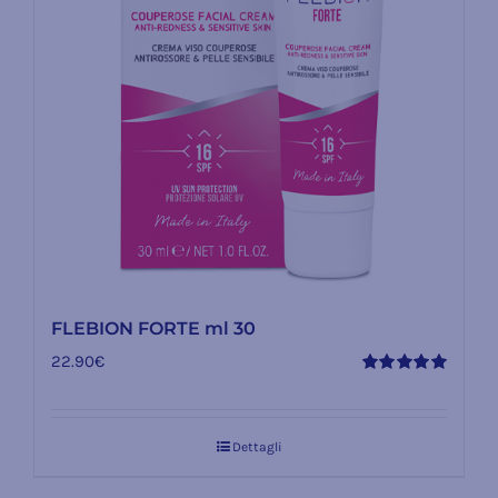
FLEBION FORTE ml 30
22.90
€
Valutato
5.00
su 5
Dettagli