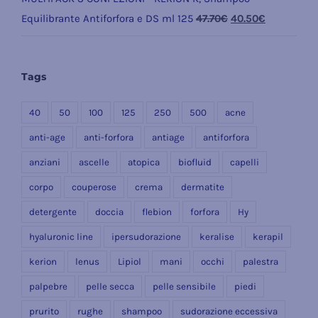
Il
Il
Equilibrante Antiforfora e DS ml 125
47.70
€
40.50
€
prezzo
prezzo
originale
attuale
Tags
era:
è:
47.70€.
40.50€.
40
50
100
125
250
500
acne
anti-age
anti-forfora
antiage
antiforfora
anziani
ascelle
atopica
biofluid
capelli
corpo
couperose
crema
dermatite
detergente
doccia
flebion
forfora
Hy
hyaluronic line
ipersudorazione
keralise
kerapil
kerion
lenus
Lipiol
mani
occhi
palestra
palpebre
pelle secca
pelle sensibile
piedi
prurito
rughe
shampoo
sudorazione eccessiva