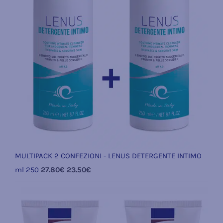
MULTIPACK 2 CONFEZIONI - LENUS DETERGENTE INTIMO
Il
Il
ml 250
27.80
€
23.50
€
prezzo
prezzo
originale
attuale
era:
è: