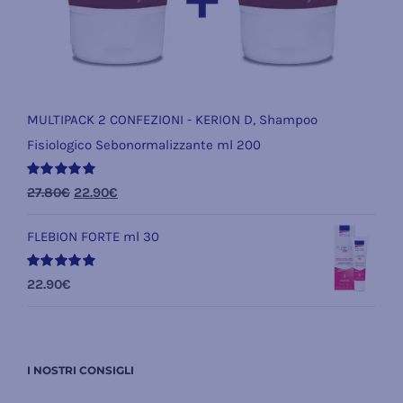
MULTIPACK 2 CONFEZIONI - KERION D, Shampoo
Fisiologico Sebonormalizzante ml 200
Valutato
Il
Il
27.80
€
22.90
€
5.00
su 5
prezzo
prezzo
FLEBION FORTE ml 30
originale
attuale
era:
è:
Valutato
22.90
€
27.80€.
22.90€.
5.00
su 5
I NOSTRI CONSIGLI