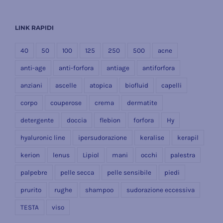
LINK RAPIDI
40
50
100
125
250
500
acne
anti-age
anti-forfora
antiage
antiforfora
anziani
ascelle
atopica
biofluid
capelli
corpo
couperose
crema
dermatite
detergente
doccia
flebion
forfora
Hy
hyaluronic line
ipersudorazione
keralise
kerapil
kerion
lenus
Lipiol
mani
occhi
palestra
palpebre
pelle secca
pelle sensibile
piedi
prurito
rughe
shampoo
sudorazione eccessiva
TESTA
viso