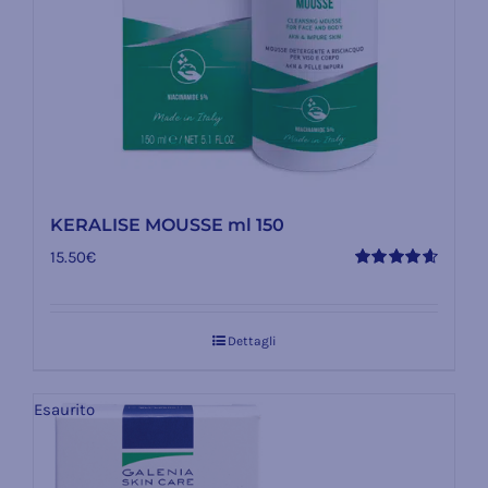
KERALISE MOUSSE ml 150
15.50
€
Valutato
4.67
su 5
Dettagli
Esaurito