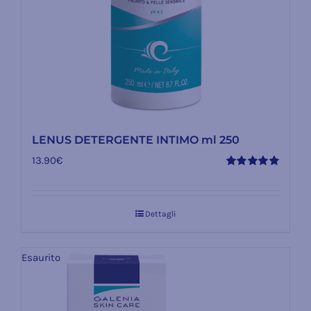
LENUS DETERGENTE INTIMO ml 250
13.90
€
Valutato
5.00
su 5
Dettagli
Esaurito