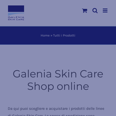
Salta
al
contenuto
Home
»
Tutti i Prodotti
Galenia Skin Care
Shop online
Da qui puoi scegliere e acquistare i prodotti delle linee
di Galenia Skin Care. Le spese di spedizione sono