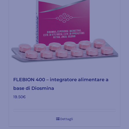
FLEBION 400 – integratore alimentare a
base di Diosmina
19.50
€
Dettagli