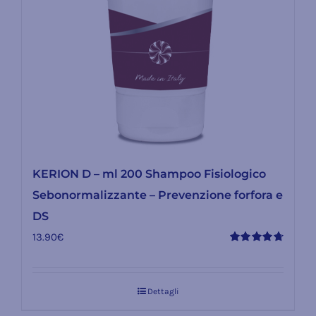
KERION D – ml 200 Shampoo Fisiologico
Sebonormalizzante – Prevenzione forfora e
DS
13.90
€
Valutato
4.75
su 5
Dettagli