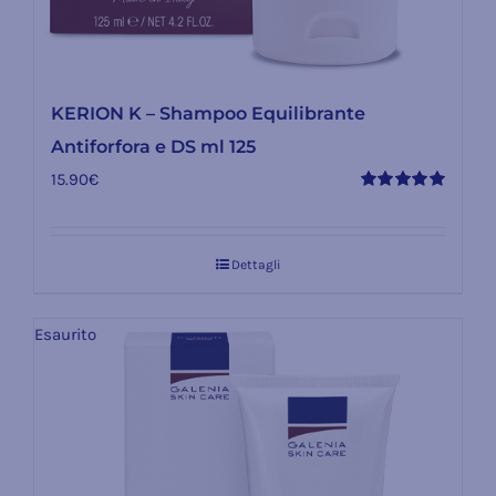
KERION K – Shampoo Equilibrante
Antiforfora e DS ml 125
15.90
€
Valutato
5.00
su 5
Dettagli
Esaurito