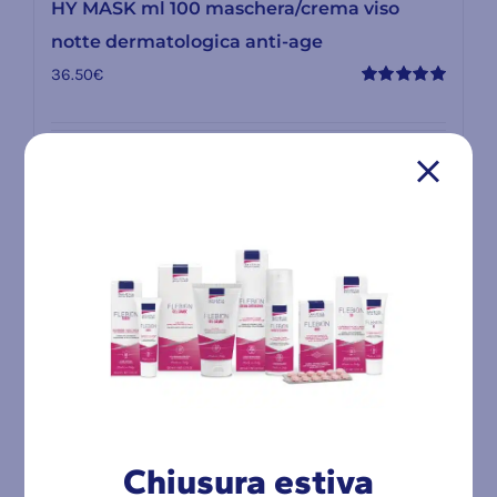
HY MASK ml 100 maschera/crema viso
notte dermatologica anti-age
36.50
€
Valutato
5.00
su 5
Dettagli
Esaurito
Chiusura estiva