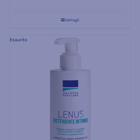
Valutato
4.67
su 5
Dettagli
Esaurito