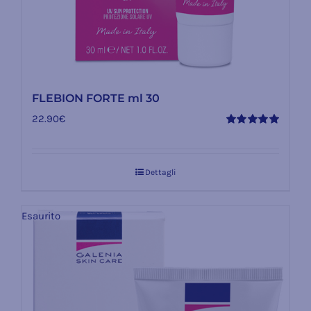
FLEBION FORTE ml 30
22.90
€
Valutato
5.00
su 5
Dettagli
Esaurito