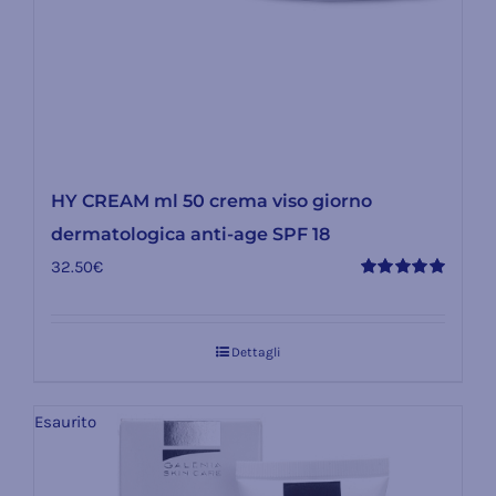
HY CREAM ml 50 crema viso giorno
dermatologica anti-age SPF 18
32.50
€
Valutato
5.00
su 5
Dettagli
Esaurito