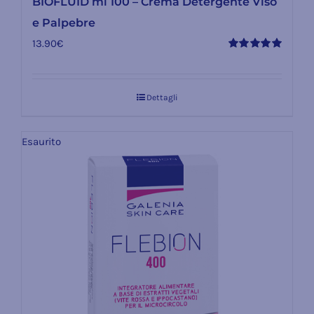
BIOFLUID ml 100 – Crema Detergente Viso
e Palpebre
13.90
€
Valutato
5.00
su 5
Dettagli
Esaurito