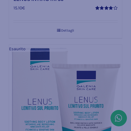
15.10
€
Valutato
4.00
su 5
Dettagli
Esaurito