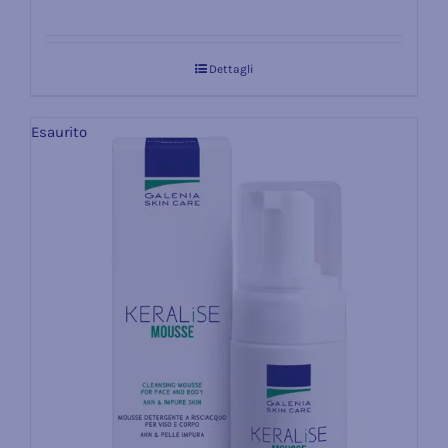
Valutato
4.33
su 5
Dettagli
Esaurito