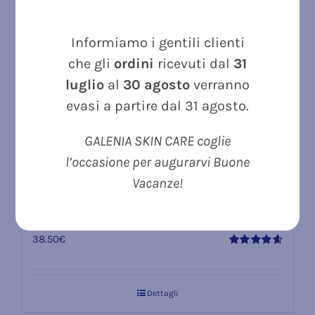
Informiamo i gentili clienti
che gli
ordini
ricevuti dal
31
luglio
al
30 agosto
verranno
evasi a partire dal 31 agosto.
GALENIA SKIN CARE coglie
l’occasione per augurarvi Buone
Vacanze!
HY SERUM ml 30 siero viso dermatologico
anti-age
38.50
€
Valutato
4.67
su 5
Dettagli