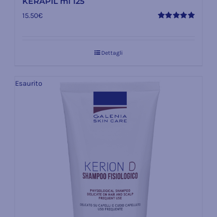
KERAPIL ml 125
15.50
€
Valutato
5.00
su 5
Dettagli
Esaurito