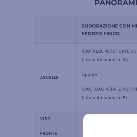
PANORAMI
SUDORAZIONE CON M
SFORZO FISICO
9001-ALOE VERA FORTE RO
(intensità prodotto 13)
Oppure
ASCELLE
9003-ALOE VERA SENSITIV
(intensità prodotto 8)
VISO
FRONTE