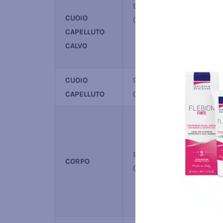
9004-ALOE VERA SENSITI
CUOIO
(intensità prodotto 8)
CAPELLUTO
CALVO
CUOIO
9003-ALOE VERA SENSITIV
CAPELLUTO
(intensità prodotto 8)
9003-ALOE VERA SENSITIV
CORPO
(intensità prodotto 8)