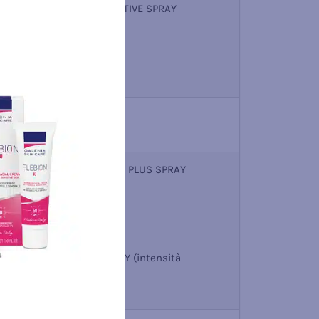
9003-ALOE VERA SENSITIVE SPRAY
(intensità prodotto 8)
9006-ALOE VERA FORTE PLUS SPRAY
(intensità prodotto 19)
In casi eccezionali
9002-FORTE MAX SPRAY (intensità
prodotto 23)