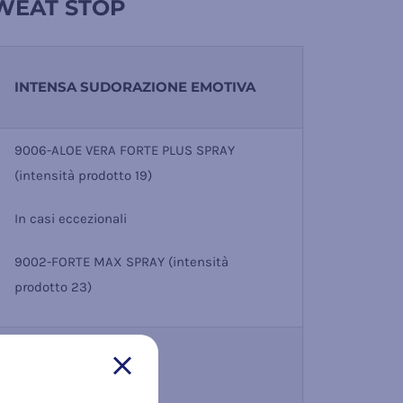
WEAT STOP
INTENSA SUDORAZIONE EMOTIVA
9006-ALOE VERA FORTE PLUS SPRAY
(intensità prodotto 19)
In casi eccezionali
9002-FORTE MAX SPRAY (intensità
prodotto 23)