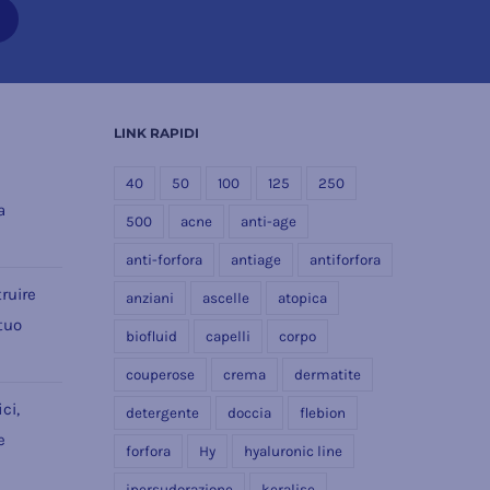
LINK RAPIDI
e
40
50
100
125
250
a
500
acne
anti-age
anti-forfora
antiage
antiforfora
ruire
anziani
ascelle
atopica
 tuo
biofluid
capelli
corpo
couperose
crema
dermatite
ci,
detergente
doccia
flebion
e
forfora
Hy
hyaluronic line
ipersudorazione
keralise