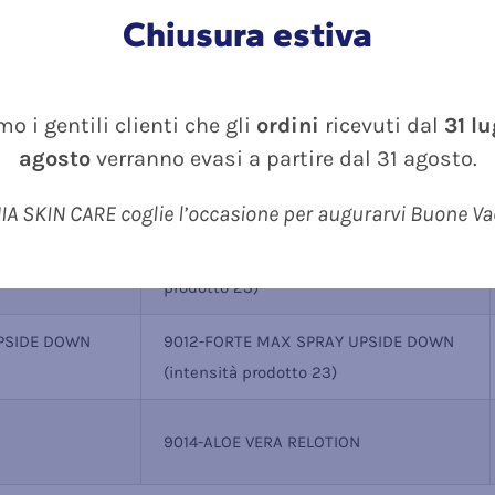
Chiusura estiva
E SPRAY UPSIDE
9019-ALOE VERA FORTE SPRAY UPSIDE
o i gentili clienti che gli
ordini
ricevuti dal
31 l
8)
DOWN (intensità prodotto 13)
agosto
verranno evasi a partire dal 31 agosto.
A SKIN CARE coglie l’occasione per augurarvi Buone V
ntensità
9002-FORTE MAX SPRAY (intensità
prodotto 23)
UPSIDE DOWN
9012-FORTE MAX SPRAY UPSIDE DOWN
(intensità prodotto 23)
9014-ALOE VERA RELOTION