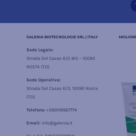
GALENIA BIOTECNOLOGIE SRL | ITALY
MIGLIOR
Sede Legale:
Strada Del Casas 6/2 BIS – 10090
ROSTA (TO)
Sede Operativa:
Strada Del Casas 6/3, 10090 Rosta
(TO)
Telefono
: +39
0119567774
Email:
info@galenia.it
P.I. e C.F. 04023030960