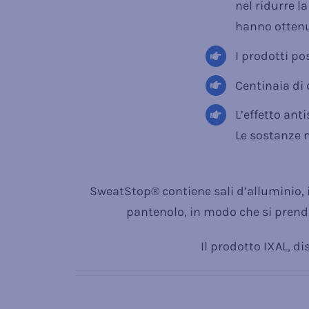
nel ridurre l
hanno ottenu
I prodotti po
Centinaia di 
L’effetto ant
Le sostanze n
SweatStop® contiene sali d’alluminio, i 
pantenolo, in modo che si prenda
Il prodotto IXAL, d