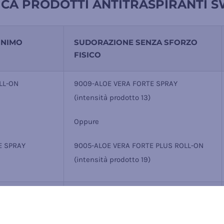
CA PRODOTTI ANTITRASPIRANTI S
INIMO
SUDORAZIONE SENZA SFORZO
FISICO
LL-ON
9009-ALOE VERA FORTE SPRAY
(intensità prodotto 13)
Oppure
E SPRAY
9005-ALOE VERA FORTE PLUS ROLL-ON
(intensità prodotto 19)