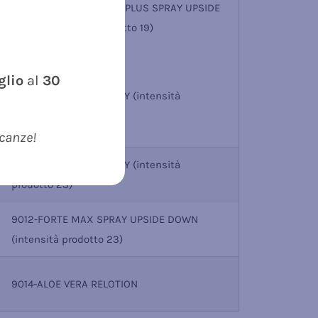
9016-ALOE VERA FORTE PLUS SPRAY UPSIDE
DOWN (intensità prodotto 19)
In casi eccezionali
uglio
al
30
9002-FORTE MAX SPRAY (intensità
prodotto 23)
acanze!
9002-FORTE MAX SPRAY (intensità
prodotto 23)
9012-FORTE MAX SPRAY UPSIDE DOWN
(intensità prodotto 23)
9014-ALOE VERA RELOTION