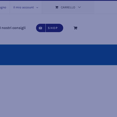
pegno
Il mio account
CARRELLO
I nostri consigli
SHOP