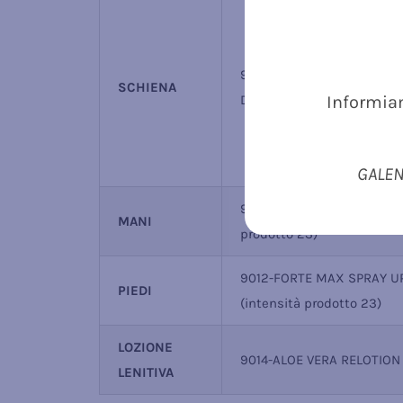
9013-ALOE VERA SENSITIV
SCHIENA
Informiam
DOWN (intensità prodotto 
GALENI
9002-FORTE MAX SPRAY (i
MANI
prodotto 23)
9012-FORTE MAX SPRAY 
PIEDI
(intensità prodotto 23)
LOZIONE
9014-ALOE VERA RELOTION
LENITIVA