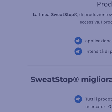
Prodo
La linea SweatStop®
, di produzione
eccessiva. I pro
applicazione
intensità di 
SweatStop® migliora l
Tutti i prodo
ricercatori. 