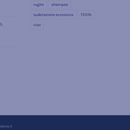
rughe
shampoo
sudorazione eccessiva
TESTA
o,
viso
e
alenia.it