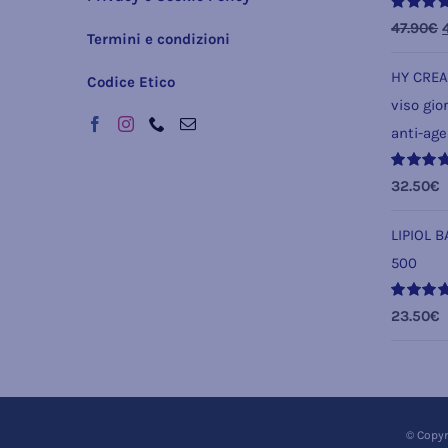
Valutato
I
47.90
€
Termini e condizioni
5.00
su 5
HY CREA
Codice Etico
o
viso gio
e
anti-age
4
Valutato
32.50
€
5.00
su 5
LIPIOL 
500
Valutato
23.50
€
5.00
su 5
© Copyri