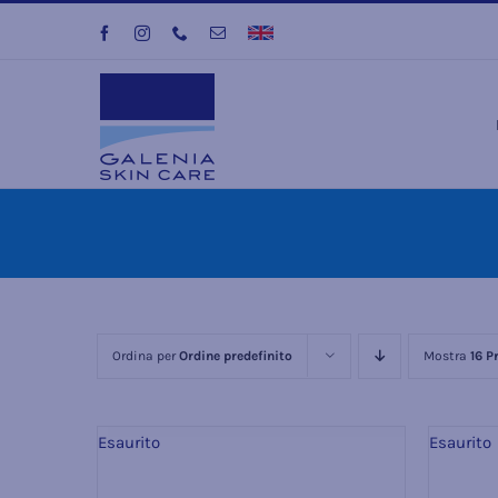
Salta
Facebook
Instagram
Phone
Email
Visit
al
International
Site
contenuto
Ordina per
Ordine predefinito
Mostra
16 P
Esaurito
Esaurito