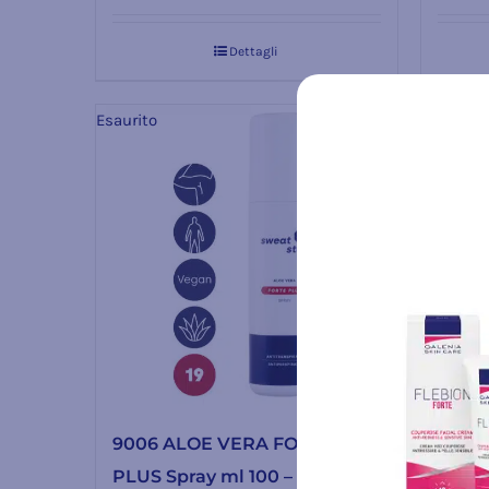
Dettagli
Esaurito
Esaurito
9006 ALOE VERA FORTE
9009
PLUS Spray ml 100 – per il
Spray 