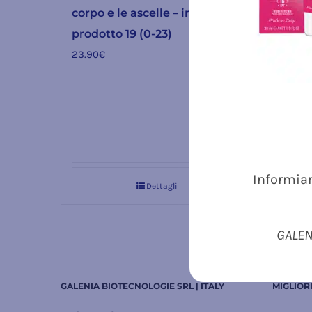
corpo e le ascelle – intensità
testa,
prodotto 19 (0-23)
prodo
23.90
€
23.90
Valutato
5.00
su 5
Informiam
Dettagli
GALENI
GALENIA BIOTECNOLOGIE SRL | ITALY
MIGLIOR