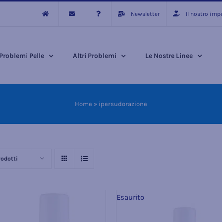
Newsletter
Il nostro im
Problemi Pelle
Altri Problemi
Le Nostre Linee
Home
»
ipersudorazione
rodotti
Esaurito