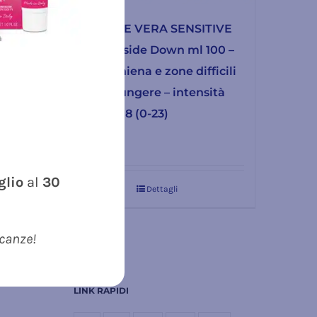
9013 ALOE VERA SENSITIVE
r i
Spray Upside Down ml 100 –
to 23
per la schiena e zone difficili
da raggiungere – intensità
prodotto 8 (0-23)
26.90
€
uglio
al
30
Dettagli
acanze!
LINK RAPIDI