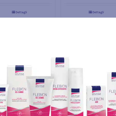
Dettagli
Dettagli
Esaurito
 ALOE VERA FORTE
ml 100 – per il corpo, la