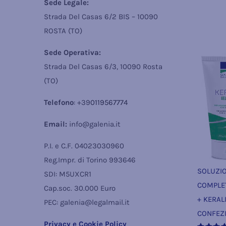
Sede Legale:
Strada Del Casas 6/2 BIS – 10090
ROSTA (TO)
Sede Operativa:
Strada Del Casas 6/3, 10090 Rosta
(TO)
Telefono
: +39
0119567774
Email:
info@galenia.it
P.I. e C.F. 04023030960
Reg.Impr. di Torino 993646
SOLUZI
SDI: M5UXCR1
COMPLET
Cap.soc. 30.000 Euro
+ KERALI
PEC: galenia@legalmail.it
CONFEZI
Privacy e Cookie Policy