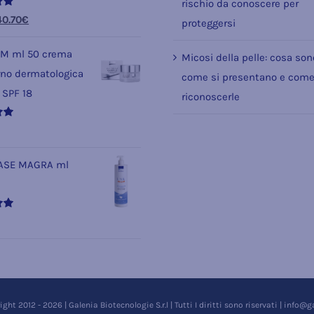
rischio da conoscere per
l
Il
40.70
€
proteggersi
prezzo
prezzo
M ml 50 crema
Micosi della pelle: cosa son
riginale
attuale
rno dermatologica
come si presentano e com
ra:
è:
 SPF 18
riconoscerle
7.90€.
40.70€.
BASE MAGRA ml
ght 2012 - 2026 | Galenia Biotecnologie S.r.l | Tutti I diritti sono riservati | info@g