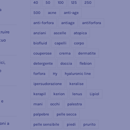
e
40
50
100
125
250
a
500
acne
anti-age
anti-forfora
antiage
antiforfora
ruire
anziani
ascelle
atopica
 tuo
biofluid
capelli
corpo
couperose
crema
dermatite
ci,
detergente
doccia
flebion
e
forfora
Hy
hyaluronic line
ipersudorazione
keralise
kerapil
kerion
lenus
Lipiol
 e
mani
occhi
palestra
palpebre
pelle secca
ioni a
pelle sensibile
piedi
prurito