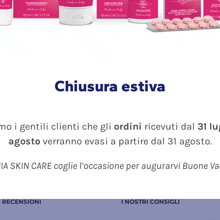
 le ascelle – intensità
9012 FORTE MAX Spray
tto 13 (0-23)
Upside Down ml 100 – pe
€
piedi – intensità prodot
(0-23)
26.90
€
Chiusura estiva
o i gentili clienti che gli
ordini
ricevuti dal
31 l
Dettagli
Dettagli
agosto
verranno evasi a partire dal 31 agosto.
A SKIN CARE coglie l’occasione per augurarvi Buone V
I RECENSIONI
I NOSTRI CONSIGLI