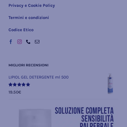
Privacy e Cookie Policy
Termini e condizioni
Codice Etico
MIGLIORI RECENSIONI
LIPIOL GEL DETERGENTE ml 500
Valutato
19.50
€
5.00
su 5