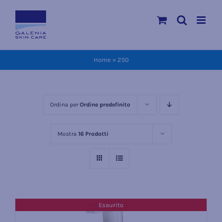
Salta
al
contenuto
Home
»
250
Ordina per
Ordine predefinito
Mostra
16 Prodotti
Esaurito