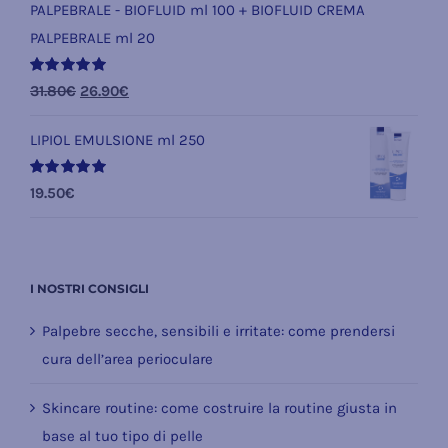
PALPEBRALE - BIOFLUID ml 100 + BIOFLUID CREMA
PALPEBRALE ml 20
Valutato
Il
Il
31.80
€
26.90
€
5.00
su 5
prezzo
prezzo
LIPIOL EMULSIONE ml 250
originale
attuale
era:
è:
Valutato
19.50
€
31.80€.
26.90€.
5.00
su 5
I NOSTRI CONSIGLI
Palpebre secche, sensibili e irritate: come prendersi
cura dell’area perioculare
Skincare routine: come costruire la routine giusta in
base al tuo tipo di pelle