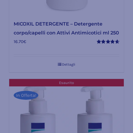
MICOXIL DETERGENTE – Detergente
corpo/capelli con Attivi Antimicotici ml 250
16.70
€
Valutato
4.67
su 5
Dettagli
Esaurito
In Offerta!