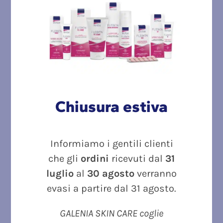
originale
attuale
Dettagli
era:
è:
27.80€.
23.50€.
Esaurito
In Offerta!
Chiusura estiva
Informiamo i gentili clienti
che gli
ordini
ricevuti dal
31
luglio
al
30 agosto
verranno
evasi a partire dal 31 agosto.
GALENIA SKIN CARE coglie