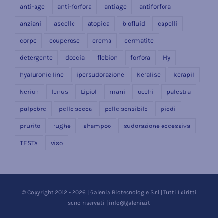
anti-age
anti-forfora
antiage
antiforfora
anziani
ascelle
atopica
biofluid
capelli
corpo
couperose
crema
dermatite
detergente
doccia
flebion
forfora
Hy
hyaluronic line
ipersudorazione
keralise
kerapil
kerion
lenus
Lipiol
mani
occhi
palestra
palpebre
pelle secca
pelle sensibile
piedi
prurito
rughe
shampoo
sudorazione eccessiva
TESTA
viso
© Copyright 2012 - 2026 | Galenia Biotecnologie S.r.l | Tutti I diritti
sono riservati | info@galenia.it