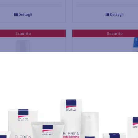
Dettagli
Dettagli
Esaurito
Esaurito
 ALOE VERA FORTE
ml 100 – per il corpo, la