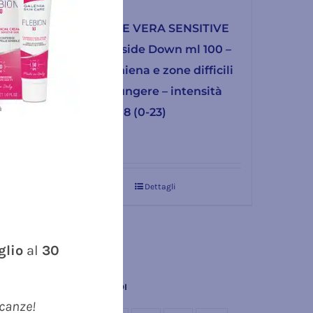
9013 ALOE VERA SENSITIVE
r i
Spray Upside Down ml 100 –
to 23
per la schiena e zone difficili
da raggiungere – intensità
prodotto 8 (0-23)
26.90
€
Dettagli
uglio
al
30
LINK RAPIDI
acanze!