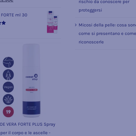
22.90
€
rischio da conoscere per
prezzo
prezzo
proteggersi
 FORTE ml 30
originale
attuale
Micosi della pelle: cosa son
era:
è:
come si presentano e com
27.80€.
22.90€.
riconoscerle
OE VERA FORTE PLUS Spray
per il corpo e le ascelle -