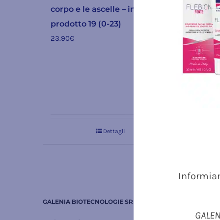
corpo e le ascelle – intensità
testa,
prodotto 19 (0-23)
prodo
23.90
€
23.90
Valutato
5.00
su 5
Dettagli
Informiam
GALENIA BIOTECNOLOGIE SRL | ITALY
MIGLIOR
GALENI