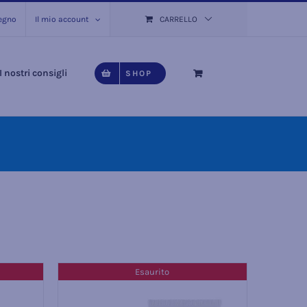
pegno
Il mio account
CARRELLO
I nostri consigli
SHOP
Esaurito