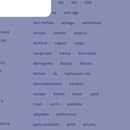
e
40
50
100
125
250
a
500
acne
anti-age
anti-forfora
antiage
antiforfora
ruire
anziani
ascelle
atopica
 tuo
biofluid
capelli
corpo
couperose
crema
dermatite
ci,
detergente
doccia
flebion
e
forfora
Hy
hyaluronic line
ipersudorazione
keralise
kerapil
kerion
lenus
Lipiol
 e
mani
occhi
palestra
palpebre
pelle secca
ioni a
pelle sensibile
piedi
prurito