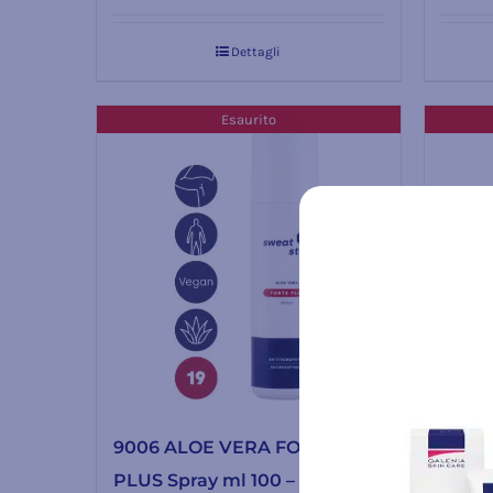
Dettagli
Esaurito
9006 ALOE VERA FORTE
9009
PLUS Spray ml 100 – per il
Spray 