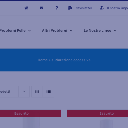
Newsletter
Il nostro im
Problemi Pelle
Altri Problemi
Le Nostre Linee
Home
»
sudorazione eccessiva
rodotti
Esaurito
Esaurito