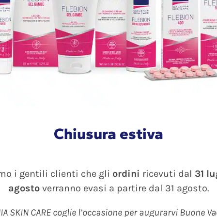
 le ascelle – intensità
9012 FORTE MAX Spray
tto 13 (0-23)
Upside Down ml 100 – pe
€
piedi – intensità prodot
(0-23)
26.90
€
Chiusura estiva
Dettagli
Dettagli
o i gentili clienti che gli
ordini
ricevuti dal
31 l
agosto
verranno evasi a partire dal 31 agosto.
I RECENSIONI
I NOSTRI CONSIGLI
A SKIN CARE coglie l’occasione per augurarvi Buone V