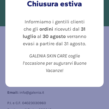
Chiusura estiva
INFORMAZIONI COMPLETE PER
OGNI PRODOTTO
Informiamo i gentili clienti
che gli
ordini
ricevuti dal
31
luglio
al
30 agosto
verranno
GALENIA BIOTECNOLOGIE SRL | ITALY
evasi a partire dal 31 agosto.
Sede Legale:
Strada Del Casas 6/2 BIS – 10090 ROSTA (TO)
GALENIA SKIN CARE coglie
l’occasione per augurarvi Buone
Sede Operativa:
Vacanze!
Strada Del Casas 6/3, 10090 Rosta (TO)
Telefono
: +39
0119567774
Email:
info@galenia.it
P.I. e C.F. 04023030960