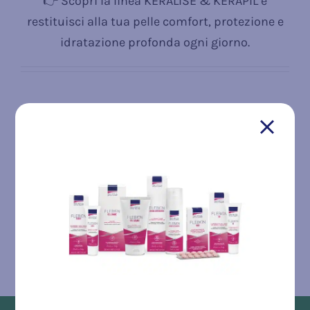
👉 Scopri la linea KERALISE & KERAPIL e
restituisci alla tua pelle comfort, protezione e
idratazione profonda ogni giorno.