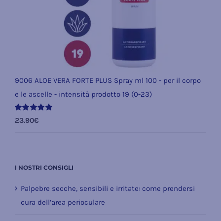
9006 ALOE VERA FORTE PLUS Spray ml 100 - per il corpo
e le ascelle - intensità prodotto 19 (0-23)
Valutato
23.90
€
5.00
su 5
I NOSTRI CONSIGLI
Palpebre secche, sensibili e irritate: come prendersi
cura dell’area perioculare