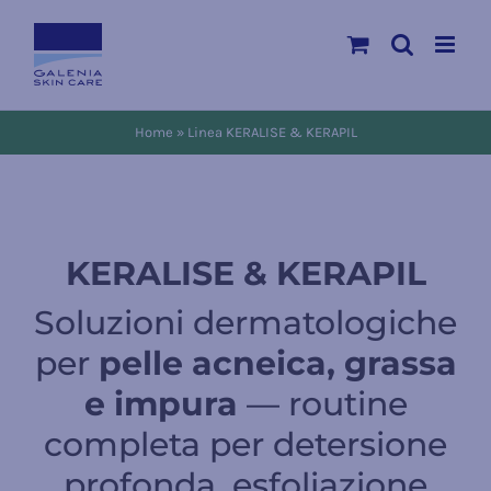
Salta
al
contenuto
Home
»
Linea KERALISE & KERAPIL
KERALISE & KERAPIL
Soluzioni dermatologiche
per
pelle acneica, grassa
e impura
— routine
completa per detersione
profonda, esfoliazione