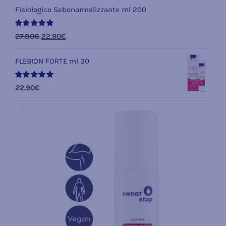
Fisiologico Sebonormalizzante ml 200
Valutato
Il
Il
27.80
€
22.90
€
5.00
su 5
prezzo
prezzo
FLEBION FORTE ml 30
originale
attuale
era:
è:
Valutato
22.90
€
27.80€.
22.90€.
5.00
su 5