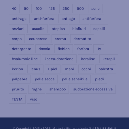
40
50
100
125
250
500
acne
anti-age
anti-forfora
antiage
antiforfora
anziani
ascelle
atopica
biofluid
capelli
corpo
couperose
crema
dermatite
detergente
doccia
flebion
forfora
Hy
hyaluronic line
ipersudorazione
keralise
kerapil
kerion
lenus
Lipiol
mani
occhi
palestra
palpebre
pelle secca
pelle sensibile
piedi
prurito
rughe
shampoo
sudorazione eccessiva
TESTA
viso
© Copyright 2012 - 2026 | Galenia Biotecnologie S.r.l | Tutti I diritti