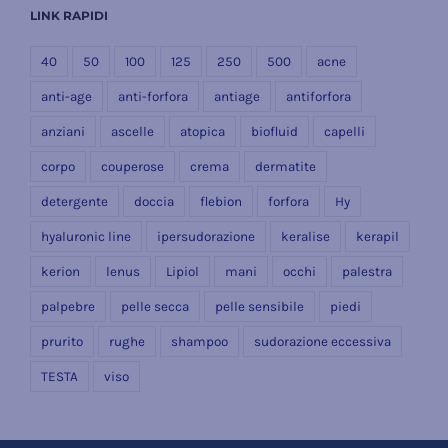
LINK RAPIDI
40
50
100
125
250
500
acne
anti-age
anti-forfora
antiage
antiforfora
anziani
ascelle
atopica
biofluid
capelli
corpo
couperose
crema
dermatite
detergente
doccia
flebion
forfora
Hy
hyaluronic line
ipersudorazione
keralise
kerapil
kerion
lenus
Lipiol
mani
occhi
palestra
palpebre
pelle secca
pelle sensibile
piedi
prurito
rughe
shampoo
sudorazione eccessiva
TESTA
viso