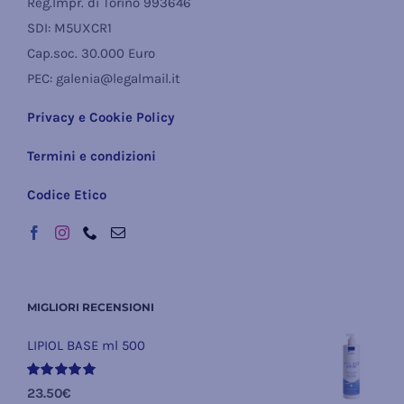
Reg.Impr. di Torino 993646
SDI: M5UXCR1
Cap.soc. 30.000 Euro
PEC: galenia@legalmail.it
Privacy e Cookie Policy
Termini e condizioni
Codice Etico
MIGLIORI RECENSIONI
LIPIOL BASE ml 500
Valutato
23.50
€
5.00
su 5