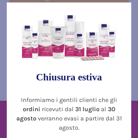
Unisciti alla nostra community su
Instagram, segui tutti gli aggiornamenti sui
nostri prodotti e molto altro ancora
INIZIA DA QUI
Chiusura estiva
Informiamo i gentili clienti che gli
ordini
ricevuti dal
31 luglio
al
30
agosto
verranno evasi a partire dal 31
agosto.