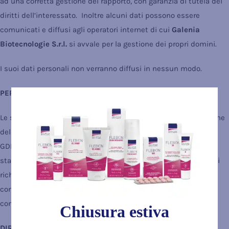
ad una corretta gestione del rapporto, con garanzia di tutela dei
diritti dell’interessato.
Inoltre alcuni dati possono essere
comunicati e diffusi agli operatori internet di cui
Galenia
Biotecnologie S.r.l.
si avvale per la gestione dei propri domini.
I suoi dati personali non verranno diffusi in nessun modo.
PERIODO DI CONSERVAZIONE DEI DATI
Le segnaliamo che, nel rispetto dei principi di liceità, limitazione
delle finalità e minimizzazione dei dati, ai sensi dell’art. 5 del
GDPR, il periodo di conservazione dei Suoi dati personali è
stabilito per un periodo necessario all’espletamento dei servizi
richiesti e in ottemperanza delle normative vigenti circa la
conservazione di documentazione fiscale, tributaria e
contrattuale.
Chiusura estiva
DIRITTI DEGLI INTERESSATI