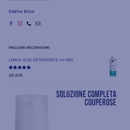
Codice Etico
MIGLIORI RECENSIONI
LENUS OLIO DETERGENTE ml 400
Valutato
22.40
€
5.00
su 5