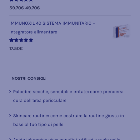
Valutato
Il
Il
59.70
€
49.70
€
5.00
su 5
prezzo
prezzo
IMMUNOXIL 40 SISTEMA IMMUNITARIO –
originale
attuale
integratore alimentare
era:
è:
59.70€.
49.70€.
Valutato
17.50
€
5.00
su 5
I NOSTRI CONSIGLI
Palpebre secche, sensibili e irritate: come prendersi
cura dell’area perioculare
Skincare routine: come costruire la routine giusta in
base al tuo tipo di pelle
Acido ialuronico viso: benefici, utilizzi e ruolo nella