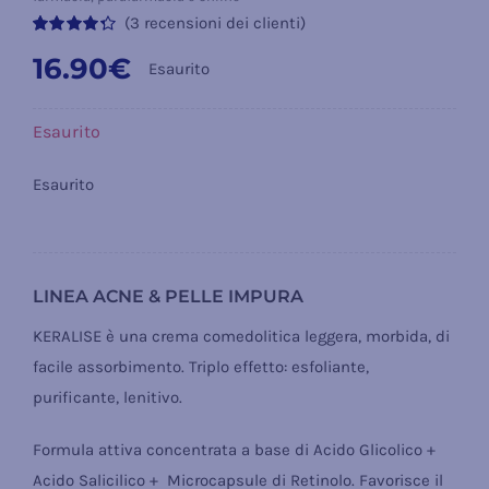
(
3
recensioni dei clienti)
Valutato
3
16.90
€
4.33
su 5 su
Esaurito
base di
recensioni
Esaurito
Esaurito
LINEA ACNE & PELLE IMPURA
KERALISE è una crema comedolitica leggera, morbida, di
facile assorbimento. Triplo effetto: esfoliante,
purificante, lenitivo.
Formula attiva concentrata a base di Acido Glicolico +
Acido Salicilico + Microcapsule di Retinolo. Favorisce il