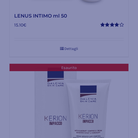
LENUS INTIMO ml 50
15.10
€
Valutato
4.00
su 5
Dettagli
Esaurito