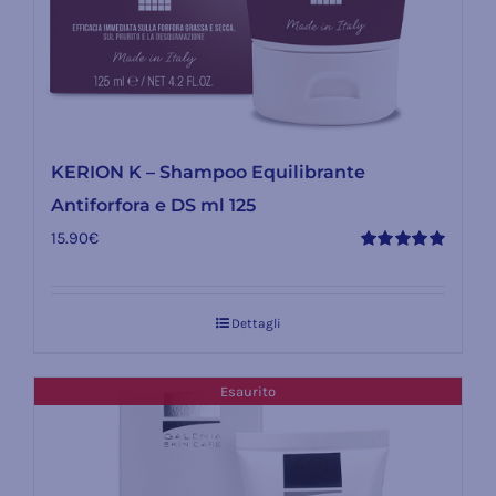
KERION K – Shampoo Equilibrante
Antiforfora e DS ml 125
15.90
€
Valutato
5.00
su 5
Dettagli
Esaurito