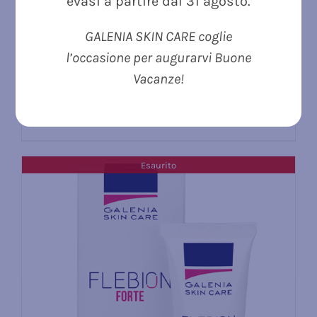
evasi a partire dal 31 agosto.
9004 ALOE VERA SENSITIVE LOTION ml 50
– lozione antitraspirante per il viso –
GALENIA SKIN CARE coglie
intensità prodotto 8 (0-23)
l’occasione per augurarvi Buone
16.90
€
Vacanze!
Dettagli
Esaurito