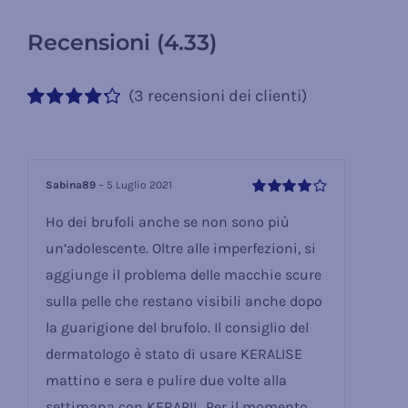
Recensioni (4.33)
(
3
recensioni dei clienti)
Valutato
3
4.33
su 5 su
base di
recensioni
Sabina89
–
5 Luglio 2021
Valutato
4
Ho dei brufoli anche se non sono più
su 5
un’adolescente. Oltre alle imperfezioni, si
aggiunge il problema delle macchie scure
sulla pelle che restano visibili anche dopo
la guarigione del brufolo. Il consiglio del
dermatologo è stato di usare KERALISE
mattino e sera e pulire due volte alla
settimana con KERAPIL. Per il momento