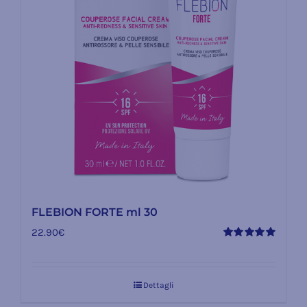
FLEBION FORTE ml 30
22.90
€
Valutato
5.00
su 5
Dettagli