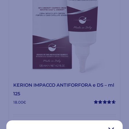
KERION IMPACCO ANTIFORFORA e DS – ml
125
18.00
€
Valutato
4.67
su 5
Dettagli