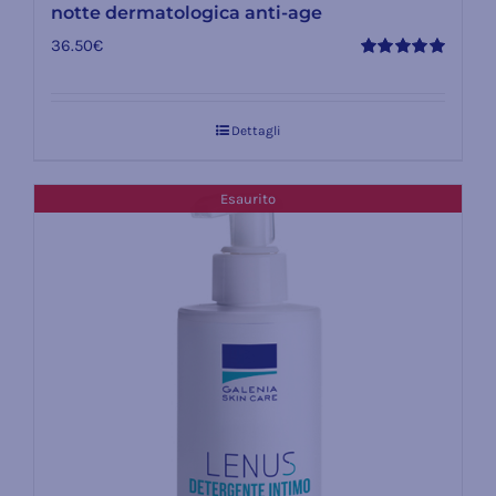
notte dermatologica anti-age
36.50
€
Valutato
5.00
su 5
Dettagli
Esaurito