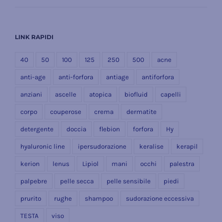
LINK RAPIDI
40
50
100
125
250
500
acne
anti-age
anti-forfora
antiage
antiforfora
anziani
ascelle
atopica
biofluid
capelli
corpo
couperose
crema
dermatite
detergente
doccia
flebion
forfora
Hy
hyaluronic line
ipersudorazione
keralise
kerapil
kerion
lenus
Lipiol
mani
occhi
palestra
palpebre
pelle secca
pelle sensibile
piedi
prurito
rughe
shampoo
sudorazione eccessiva
TESTA
viso