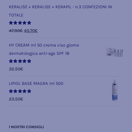
KERALISE + KERALISE + KERAPIL - n.3 CONFEZIONI IN
TOTALE
Valutato
Il
Il
47.90
€
40.70
€
5.00
su 5
prezzo
prezzo
HY CREAM ml 50 crema viso giorno
originale
attuale
dermatologica anti-age SPF 18
era:
è:
47.90€.
40.70€.
Valutato
32.50
€
5.00
su 5
LIPIOL BASE MAGRA ml 500
Valutato
23.50
€
5.00
su 5
I NOSTRI CONSIGLI