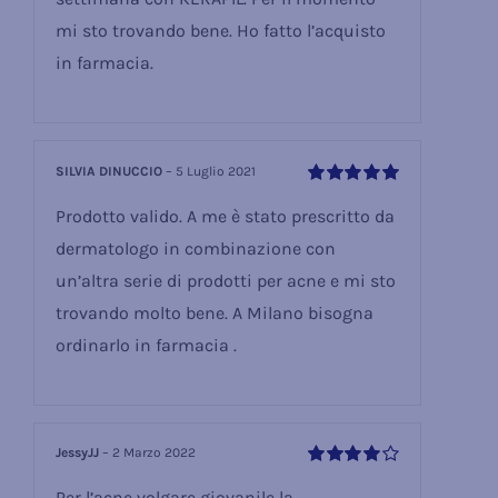
mi sto trovando bene. Ho fatto l’acquisto
in farmacia.
SILVIA DINUCCIO
–
5 Luglio 2021
Valutato
5
su
Prodotto valido. A me è stato prescritto da
5
dermatologo in combinazione con
un’altra serie di prodotti per acne e mi sto
trovando molto bene. A Milano bisogna
ordinarlo in farmacia .
JessyJJ
–
2 Marzo 2022
Valutato
4
Per l’acne volgare giovanile la