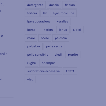
ci,
detergente
doccia
flebion
e
forfora
Hy
hyaluronic line
ipersudorazione
keralise
kerapil
kerion
lenus
Lipiol
 e
mani
occhi
palestra
palpebre
pelle secca
ioni a
pelle sensibile
piedi
prurito
rughe
shampoo
sudorazione eccessiva
TESTA
o,
viso
e