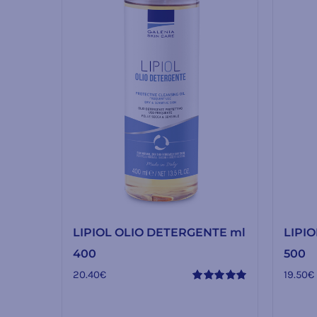
LIPIOL OLIO DETERGENTE ml
LIPI
400
500
20.40
€
19.50
€
Valutato
5.00
su 5