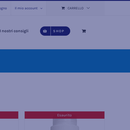
pegno
Il mio account
CARRELLO
I nostri consigli
SHOP
Esaurito