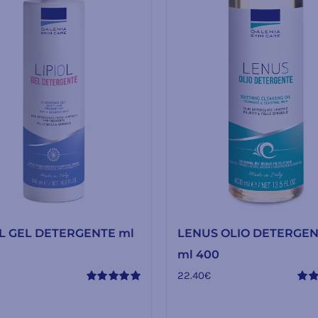
OL GEL DETERGENTE ml
LENUS OLIO DETERGE
ml 400
22.40
€
Valutato
Valu
5.00
su 5
5.00