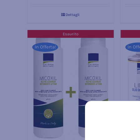
Dettagli
Esaurito
In Offerta!
In Off