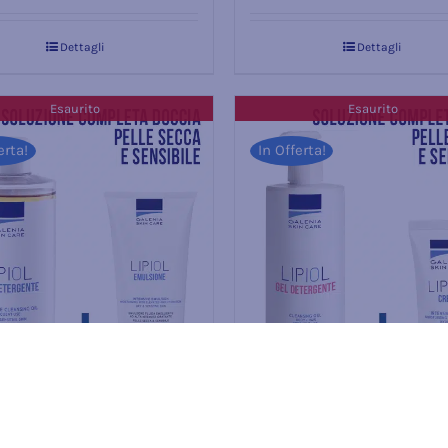
Dettagli
Dettagli
Esaurito
Esaurito
erta!
In Offerta!