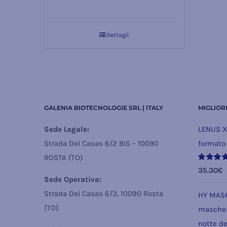
prezzo
prezzo
originale
attuale
Dettagli
era:
è:
43.00€.
36.50€.
GALENIA BIOTECNOLOGIE SRL | ITALY
MIGLIOR
Sede Legale:
LENUS X
Strada Del Casas 6/2 BIS – 10090
formato
ROSTA (TO)
Valutato
35.30
€
5.00
su 5
Sede Operativa:
Strada Del Casas 6/3, 10090 Rosta
HY MASK
(TO)
mascher
notte de