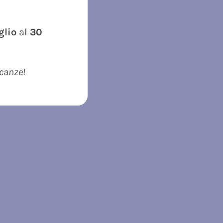
uglio
al
30
acanze!