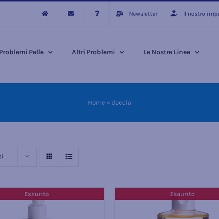
Newsletter
Il nostro im
Problemi Pelle
Altri Problemi
Le Nostre Linee
Home
»
doccia
ti
Esaurito
Esaurito