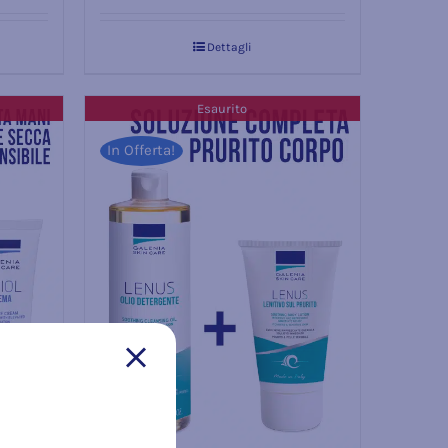
4.67
su 5
Dettagli
Esaurito
In Offerta!