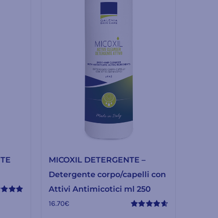
NTE
MICOXIL DETERGENTE –
Detergente corpo/capelli con
Attivi Antimicotici ml 250
tato
16.70
€
su 5
Valutato