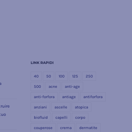
LINK RAPIDI
e
40
50
100
125
250
a
500
acne
anti-age
anti-forfora
antiage
antiforfora
ruire
anziani
ascelle
atopica
 tuo
biofluid
capelli
corpo
couperose
crema
dermatite