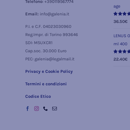
Telefono
: +39
0119567774
age
Email:
info@galenia.it
Valutato
36.50
€
5.00
su 5
P.I. e C.F. 04023030960
Reg.Impr. di Torino 993646
LENUS O
SDI: M5UXCR1
ml 400
Cap.soc. 30.000 Euro
Valutato
PEC: galenia@legalmail.it
22.40
€
5.00
su 5
Privacy e Cookie Policy
Termini e condizioni
Codice Etico