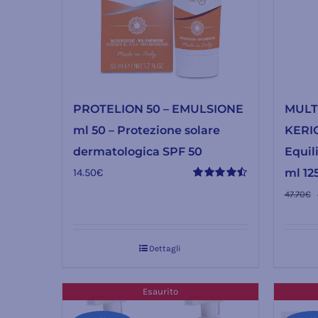
PROTELION 50 – EMULSIONE
MULT
ml 50 – Protezione solare
KERI
dermatologica SPF 50
Equil
14.50
€
ml 12
Valutato
47.70
€
4.50
su 5
Dettagli
Esaurito