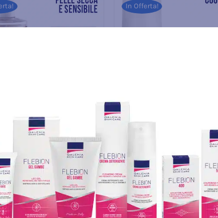
erta!
In Offerta!
ZIONE
SOLUZIONE
ATOLOGICA COMPLETA
DERMATOLOGICA COM
A PELLE SENSIBILE –
COUPEROSE – FLEBION
OL OLIO DETERGENTE ml
FORTE ml 30+FLEBION 