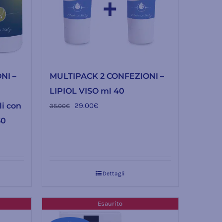
NI –
MULTIPACK 2 CONFEZIONI –
LIPIOL VISO ml 40
Il
Il
i con
29.00
€
35.00
€
prezzo
prezzo
50
originale
attuale
era:
è:
35.00€.
29.00€.
Dettagli
Esaurito