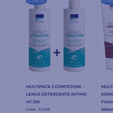
In Offerta!
In Off
MULTIPACK 2 CONFEZIONI –
MULT
LENUS DETERGENTE INTIMO
KERI
ml 250
Fisio
Il
Il
23.50
€
Sebon
27.80
€