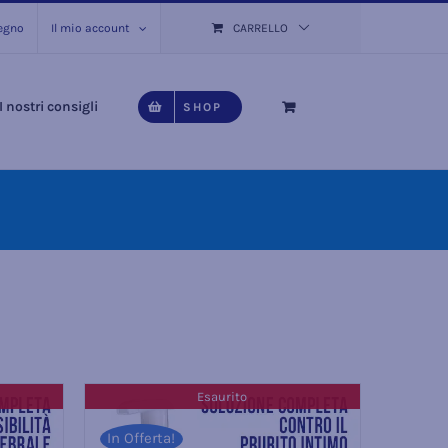
pegno
Il mio account
CARRELLO
I nostri consigli
SHOP
Esaurito
In Offerta!