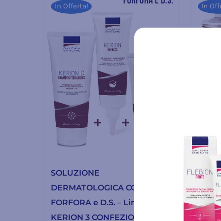
In Offerta!
In Off
SOLUZIONE
SOLU
DERMATOLOGICA COMPLETA
DERM
FORFORA e D.S. – Linea
DOCCI
KERION 3 CONFEZIONI IN
LIPI