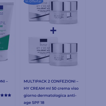
In Offerta!
NI –
MULTIPACK 2 CONFEZIONI –
HY CREAM ml 50 crema viso
giorno dermatologica anti-
tato
age SPF 18
su 5