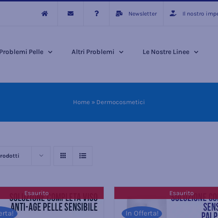
Newsletter
Il nostro im
Problemi Pelle
Altri Problemi
Le Nostre Linee
Home
»
Dermocosmetici
rodotti
Esaurito
Esaurito
erta!
In Offerta!