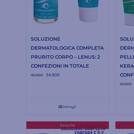
SOLUZIONE
SOLU
DERMATOLOGICA COMPLETA
DERM
PRURITO CORPO – LENUS: 2
PELLE
CONFEZIONI IN TOTALE
KERAL
Il
Il
34.90
€
CONF
40.90
€
prezzo
prezzo
47.90
€
originale
attuale
era:
è:
Dettagli
40.90€.
34.90€.
Esaurito