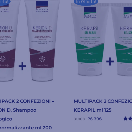
erta!
In Offerta!
IPACK 2 CONFEZIONI –
MULTIPACK 2 CONFEZIO
ON D, Shampoo
KERAPIL ml 125
Il
Il
logico
26.30
€
31.00
€
Valu
prezzo
prezzo
ormalizzante ml 200
5.00