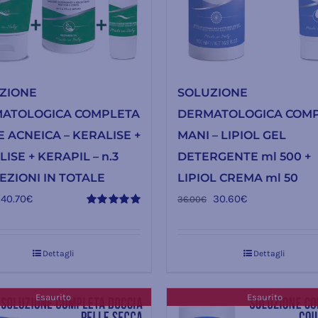
ZIONE
SOLUZIONE
ATOLOGICA COMPLETA
DERMATOLOGICA COM
 ACNEICA – KERALISE +
MANI – LIPIOL GEL
ISE + KERAPIL – n.3
DETERGENTE ml 500 +
EZIONI IN TOTALE
LIPIOL CREMA ml 50
Il
Il
Il
Il
40.70
€
30.60
€
36.00
€
Valutato
prezzo
prezzo
prezzo
prezzo
5.00
su 5
originale
attuale
originale
attuale
Dettagli
Dettagli
era:
è:
era:
è:
47.90€.
40.70€.
36.00€.
30.60€.
Esaurito
Esaurito