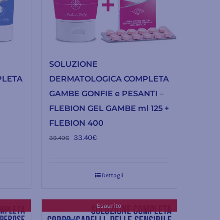
SOLUZIONE
PLETA
DERMATOLOGICA COMPLETA
GAMBE GONFIE e PESANTI –
FLEBION GEL GAMBE ml 125 +
FLEBION 400
Il
Il
33.40
€
39.40
€
prezzo
prezzo
originale
attuale
Dettagli
era:
è:
39.40€.
33.40€.
Esaurito