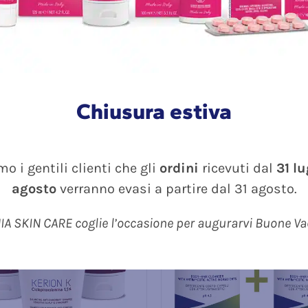
 LIPIOL EMULSIONE ml
30+FLEBION CREMA
DETERGENTE ml 100
Il
Il
Il
Il
33.90
€
49.70
€
59.70
€
Valu
prezzo
prezzo
prezzo
prezzo
5.00
originale
attuale
originale
attuale
Chiusura estiva
Dettagli
Dettagli
era:
è:
era:
è:
39.90€.
33.90€.
59.70€.
49.70€.
Esaurito
Esaurito
o i gentili clienti che gli
ordini
ricevuti dal
31 l
erta!
In Offerta!
agosto
verranno evasi a partire dal 31 agosto.
A SKIN CARE coglie l’occasione per augurarvi Buone V