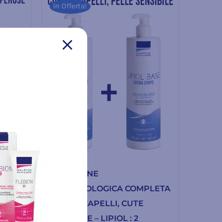
In Offerta!
SOLUZIONE
PLETA
DERMATOLOGICA COMPLETA
CORPO/CAPELLI, CUTE
50 ml
SENSIBILE – LIPIOL : 2