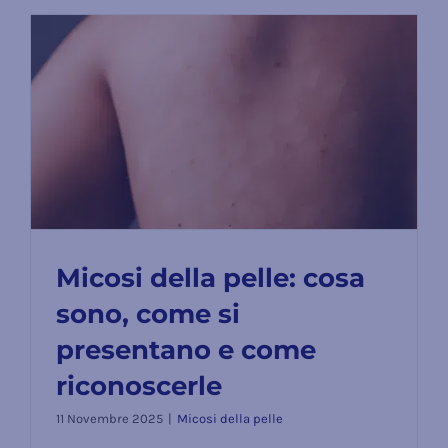
Micosi della pelle: cosa
sono, come si
presentano e come
Micosi della pelle: cosa sono, come
riconoscerle
si presentano e come riconoscerle
11 Novembre 2025
|
Micosi della pelle