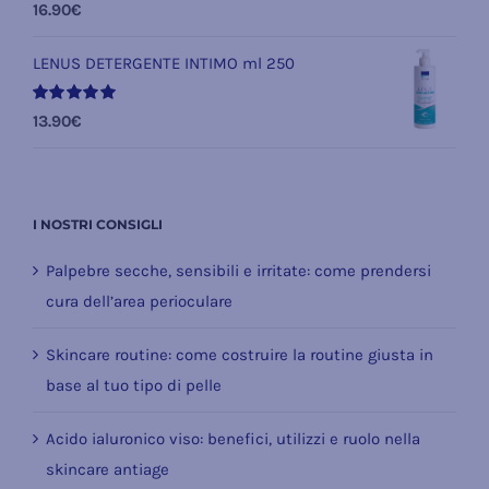
Valutato
16.90
€
5.00
su 5
LENUS DETERGENTE INTIMO ml 250
Valutato
13.90
€
5.00
su 5
I NOSTRI CONSIGLI
Palpebre secche, sensibili e irritate: come prendersi
cura dell’area perioculare
Skincare routine: come costruire la routine giusta in
base al tuo tipo di pelle
Acido ialuronico viso: benefici, utilizzi e ruolo nella
skincare antiage