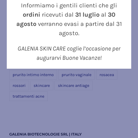
Informiamo i gentili clienti che gli
esposizione al sole
forfora
forfora grassa
ordini
ricevuti dal
31 luglio
al
30
forfora secca
infezioni
kerion
lenus
micosi
agosto
verranno evasi a partire dal 31
micosi cutanee
micosi della pelle
palpebre irritate
agosto.
palpebre secche
palpebre sensibili
pelle atopica
GALENIA SKIN CARE coglie l’occasione per
pelle secca
prevenzione acne
prurito
augurarvi Buone Vacanze!
prurito corpo
prurito intimo
prurito intimo esterno
prurito intimo interno
prurito vaginale
rosacea
rossori
skincare
skincare antiage
trattamenti acne
GALENIA BIOTECNOLOGIE SRL | ITALY