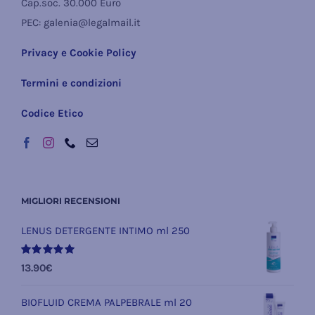
Cap.soc. 30.000 Euro
PEC: galenia@legalmail.it
Privacy e Cookie Policy
Termini e condizioni
Codice Etico
MIGLIORI RECENSIONI
LENUS DETERGENTE INTIMO ml 250
Valutato
13.90
€
5.00
su 5
BIOFLUID CREMA PALPEBRALE ml 20