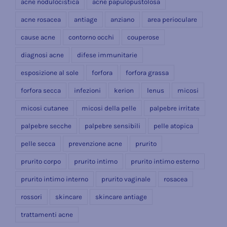
acne nodulocistica
acne papulopustolosa
acne rosacea
antiage
anziano
area perioculare
cause acne
contorno occhi
couperose
diagnosi acne
difese immunitarie
esposizione al sole
forfora
forfora grassa
forfora secca
infezioni
kerion
lenus
micosi
micosi cutanee
micosi della pelle
palpebre irritate
palpebre secche
palpebre sensibili
pelle atopica
pelle secca
prevenzione acne
prurito
prurito corpo
prurito intimo
prurito intimo esterno
prurito intimo interno
prurito vaginale
rosacea
rossori
skincare
skincare antiage
trattamenti acne