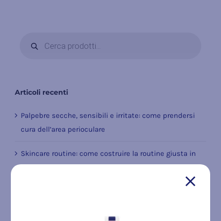
Products
search
Articoli recenti
Palpebre secche, sensibili e irritate: come prendersi
cura dell’area perioculare
Skincare routine: come costruire la routine giusta in
base al tuo tipo di pelle
Acido ialuronico viso: benefici, utilizzi e ruolo nella
skincare antiage