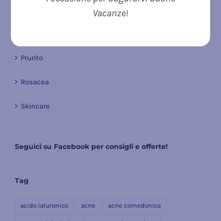
Micosi della pelle
Vacanze!
News
Prurito
Rosacea
Skincare
Seguici su Facebook per consigli e offerte!
Tag
acido ialuronico
acne
acne comedonica