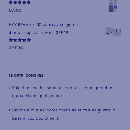
Valutato
17.90
€
5.00
su 5
HY CREAM ml 50 crema viso giorno
dermatologica anti-age SPF 18
Valutato
32.50
€
5.00
su 5
I NOSTRI CONSIGLI
Palpebre secche, sensibili e irritate: come prendersi
cura dell’area perioculare
Skincare routine: come costruire la routine giusta in
base al tuo tipo di pelle