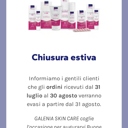
Prurito in testa: le cause dermatologiche più comuni
e come intervenire
Micosi della pelle: le situazioni a rischio da conoscere
per proteggersi
Chiusura estiva
Commenti recenti
Informiamo i gentili clienti
Categorie
che gli
ordini
ricevuti dal
31
Acido ialuronico
luglio
al
30 agosto
verranno
evasi a partire dal 31 agosto.
Acne
GALENIA SKIN CARE coglie
Forfora
l’occasione per augurarvi Buone