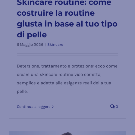
Skincare routine: come
costruire la routine
Skincare routine: come costruire
giusta in base al tuo tipo
la routine giusta in base al tuo tipo
di pelle
di pelle
6 Maggio 2026
|
Skincare
Detersione, trattamento e protezione: ecco come
creare una skincare routine viso corretta,
semplice e adatta alle esigenze reali della tua
pelle.
Continua a leggere
0