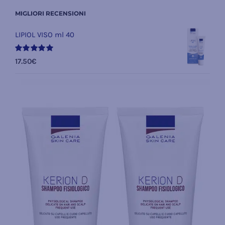
MIGLIORI RECENSIONI
LIPIOL VISO ml 40
Valutato
17.50
€
5.00
su 5