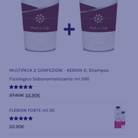
MULTIPACK 2 CONFEZIONI - KERION D, Shampoo
Fisiologico Sebonormalizzante ml 200
Valutato
Il
Il
27.80
€
22.90
€
5.00
su 5
prezzo
prezzo
FLEBION FORTE ml 30
originale
attuale
era:
è:
Valutato
22.90
€
27.80€.
22.90€.
5.00
su 5