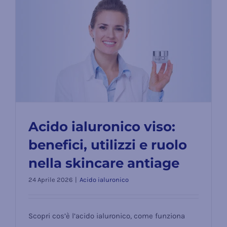
Acido ialuronico viso:
benefici, utilizzi e ruolo
Acido ialuronico viso: benefici,
nella skincare antiage
utilizzi e ruolo nella skincare
24 Aprile 2026
|
Acido ialuronico
antiage
Scopri cos’è l’acido ialuronico, come funziona