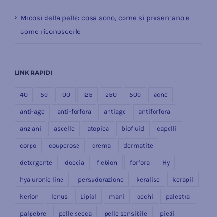
Micosi della pelle: cosa sono, come si presentano e
come riconoscerle
LINK RAPIDI
40
50
100
125
250
500
acne
anti-age
anti-forfora
antiage
antiforfora
anziani
ascelle
atopica
biofluid
capelli
corpo
couperose
crema
dermatite
detergente
doccia
flebion
forfora
Hy
hyaluronic line
ipersudorazione
keralise
kerapil
kerion
lenus
Lipiol
mani
occhi
palestra
palpebre
pelle secca
pelle sensibile
piedi