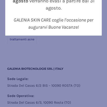
agosto
verranno evasi a partire dal 31
pelle secca
prevenzione acne
prurito
agosto.
prurito corpo
prurito intimo
prurito intimo esterno
GALENIA SKIN CARE coglie l’occasione per
prurito intimo interno
prurito vaginale
rosacea
augurarvi Buone Vacanze!
rossori
skincare
skincare antiage
trattamenti acne
GALENIA BIOTECNOLOGIE SRL | ITALY
Sede Legale:
Strada Del Casas 6/2 BIS – 10090 ROSTA (TO)
Sede Operativa:
Strada Del Casas 6/3, 10090 Rosta (TO)